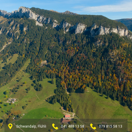
Schwandalp, Flühli
041 488 13 58
079 815 58 13