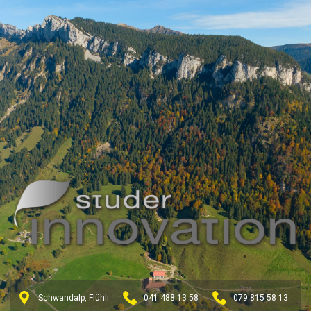
Schwandalp, Flühli
041 488 13 58
079 815 58 13